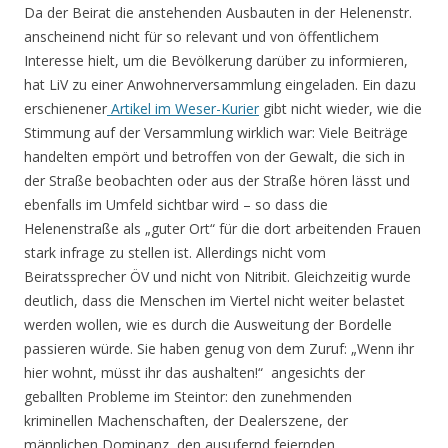
Da der Beirat die anstehenden Ausbauten in der Helenenstr.
anscheinend nicht für so relevant und von öffentlichem
Interesse hielt, um die Bevölkerung darüber zu informieren,
hat LiV zu einer Anwohnerversammlung eingeladen. Ein dazu
erschienener
Artikel im Weser-Kurier
gibt nicht wieder, wie die
Stimmung auf der Versammlung wirklich war: Viele Beiträge
handelten empört und betroffen von der Gewalt, die sich in
der Straße beobachten oder aus der Straße hören lässt und
ebenfalls im Umfeld sichtbar wird – so dass die
Helenenstraße als „guter Ort“ für die dort arbeitenden Frauen
stark infrage zu stellen ist. Allerdings nicht vom
Beiratssprecher ÖV und nicht von Nitribit. Gleichzeitig wurde
deutlich, dass die Menschen im Viertel nicht weiter belastet
werden wollen, wie es durch die Ausweitung der Bordelle
passieren würde. Sie haben genug von dem Zuruf: „Wenn ihr
hier wohnt, müsst ihr das aushalten!“ angesichts der
geballten Probleme im Steintor: den zunehmenden
kriminellen Machenschaften, der Dealerszene, der
männlichen Dominanz, den ausufernd feiernden