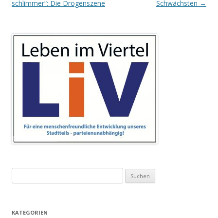
Navigation
schlimmer“: Die Drogenszene
Schwächsten
→
Suchen
nach:
KATEGORIEN