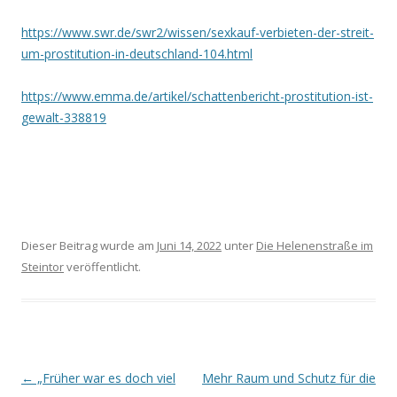
https://www.swr.de/swr2/wissen/sexkauf-verbieten-der-streit-
um-prostitution-in-deutschland-104.html
https://www.emma.de/artikel/schattenbericht-prostitution-ist-
gewalt-338819
Dieser Beitrag wurde am
Juni 14, 2022
unter
Die Helenenstraße im
Steintor
veröffentlicht.
Beitrags-
←
„Früher war es doch viel
Mehr Raum und Schutz für die