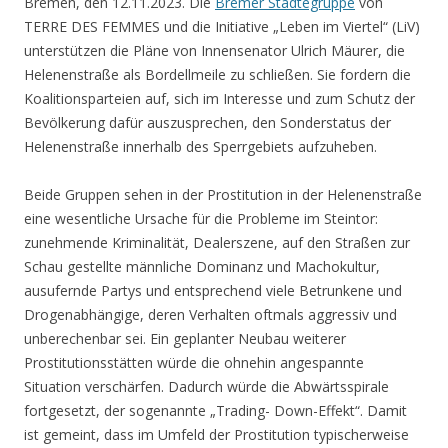
Bremen, den 12.11.2023. Die
Bremer Städtegruppe
von
TERRE DES FEMMES und die Initiative „Leben im Viertel“ (LiV)
unterstützen die Pläne von Innensenator Ulrich Mäurer, die
Helenenstraße als Bordellmeile zu schließen. Sie fordern die
Koalitionsparteien auf, sich im Interesse und zum Schutz der
Bevölkerung dafür auszusprechen, den Sonderstatus der
Helenenstraße innerhalb des Sperrgebiets aufzuheben.
Beide Gruppen sehen in der Prostitution in der Helenenstraße
eine wesentliche Ursache für die Probleme im Steintor:
zunehmende Kriminalität, Dealerszene, auf den Straßen zur
Schau gestellte männliche Dominanz und Machokultur,
ausufernde Partys und entsprechend viele Betrunkene und
Drogenabhängige, deren Verhalten oftmals aggressiv und
unberechenbar sei. Ein geplanter Neubau weiterer
Prostitutionsstätten würde die ohnehin angespannte
Situation verschärfen. Dadurch würde die Abwärtsspirale
fortgesetzt, der sogenannte „Trading- Down-Effekt“. Damit
ist gemeint, dass im Umfeld der Prostitution typischerweise